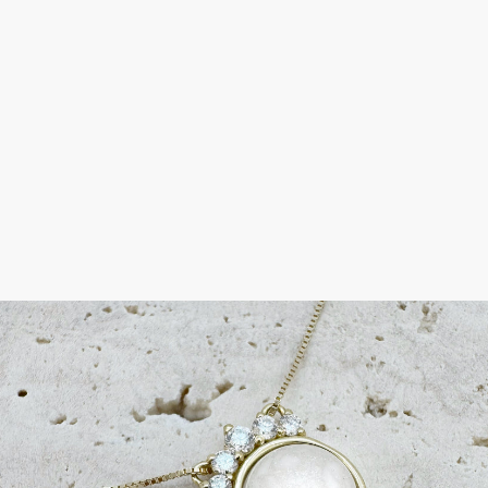
ע
ת
ח
ל
ב
א
ם
ני
נ
ה
3,100
₪