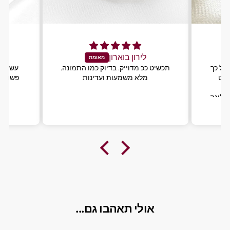
לירון בוארון
ל
 כל כך
תכשיט ככ מדוייק. בדיוק כמו התמונה.
עשיתי 
שוט
מלא משמעות ועדינות
פשוט מ
הליגה
שת
אולי תאהבו גם...