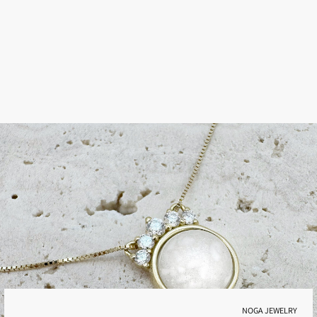
ב
א
ם
650
₪
NOGA JEWELRY