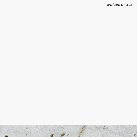
מוצרים משלימים
ט
ב
ע
ת
ח
ל
ב
א
ם
ט
וו
י
ס
ט
מ
4,300
₪