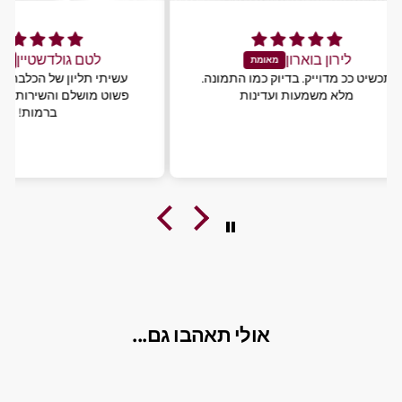
לירון בוארון
ל
 כל כך
תכשיט ככ מדוייק. בדיוק כמו התמונה.
עשיתי 
שוט
מלא משמעות ועדינות
פשוט מ
הליגה
שת
אולי תאהבו גם...