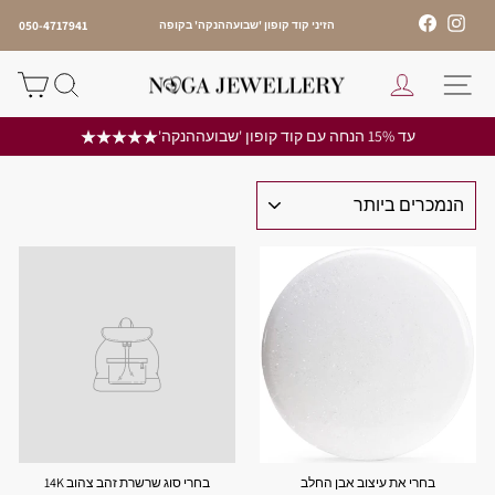
לג
↵
↵
↵
Facebook
Instagram
050-4717941
 שבוע ההנקה 2-10.8
הזיני קוד קופון 'שבועההנקה' בקופה
תוכן
עצור
מצגת
ניווט באתר
התחבר
חיפוש
הז
עד 15% הנחה עם קוד קופון 'שבועההנקה'
מיין
לפי
בחרי את עיצוב אבן החלב
בחרי סוג שרשרת זהב צהוב 14K